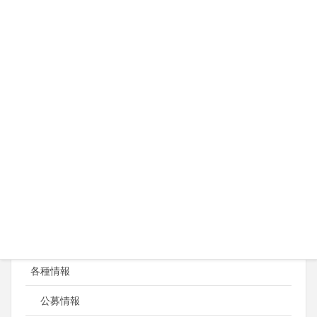
SS土壌浄化保険
SSパートアルバイト傷害プラン
共同事業インフォメーション
共同事業商品カタログ
資料請求
災害時対応
住民拠点SS
災害対応型給油所
災害対応型給油所の設備紹介
各種情報
公募情報