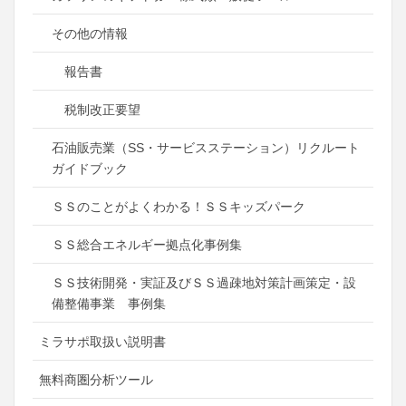
その他の情報
報告書
税制改正要望
石油販売業（SS・サービスステーション）リクルート
ガイドブック
ＳＳのことがよくわかる！ＳＳキッズパーク
ＳＳ総合エネルギー拠点化事例集
ＳＳ技術開発・実証及びＳＳ過疎地対策計画策定・設
備整備事業 事例集
ミラサポ取扱い説明書
無料商圏分析ツール