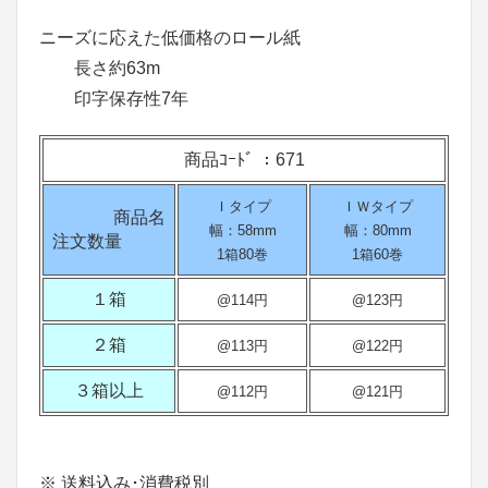
ニーズに応えた低価格のロール紙
長さ約63m
印字保存性7年
商品ｺｰﾄﾞ ：671
Ｉタイプ
ＩＷタイプ
商品名
幅：58mm
幅：80mm
注文数量
1箱80巻
1箱60巻
１箱
@114円
@123円
２箱
@113円
@122円
３箱以上
@112円
@121円
※ 送料込み･消費税別