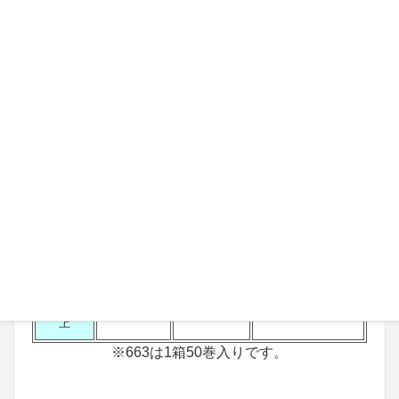
商品ｺｰ
662
663※
665
ﾄﾞ
幅80mmタ
C型60m
Ｃ型幅58mmﾐｼﾝ
商品名
イプ
印字保存性
目入り
注文数
印字保存性
7年
印字保存性7年
量
7年
残存性〇
残存性〇
残存性〇
１箱
@133円
@188円
@141円
２箱
@132円
@187円
@140円
３箱以
@131円
@186円
@139円
上
※663は1箱50巻入りです。