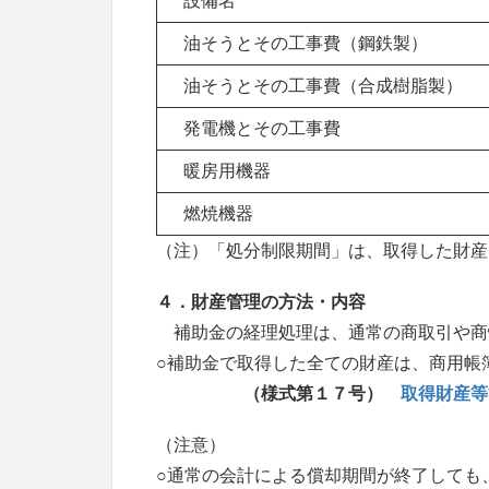
設備名
油そうとその工事費（鋼鉄製）
油そうとその工事費（合成樹脂製）
発電機とその工事費
暖房用機器
燃焼機器
（注）「処分制限期間」は、取得した財産
４．財産管理の方法・内容
補助金の経理処理は、通常の商取引や商
○補助金で取得した全ての財産は、商用帳
（
様式第１７号
）
取得
財産等
（注意）
○通常の会計による償却期間が終了しても