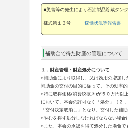
■災害等の発生により石油製品貯蔵タン
様式第１３号
稼働状況等報告書
補助金で得た財産の管理について
１．財産管理・財産処分に
ついて
○補助金により取得し、又は効用の増加し
補助金の交付の目的に従って、その効率的
○特に取得価格(消費税抜き)が５０万円
において、本会の許可なく「処分」（２．
「交付決定取消し」となり、交付した補助
○やむを得ず処分しなければならない場合
○また、本会の承認を得て処分した場合で