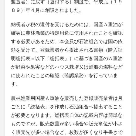
製造者）に戻す（還付する）制度で、平成元（１９
８９）年４月に創設されました。
納税者が税の還付を受けるためには、国産Ａ重油が
確実に農林漁業の特定用途に使用されたことを確認
する必要があるため、本会及び石油組合では国の依
頼を受けて、登録業者から提出される書類（購入証
明総括表＝以下「総括表」）に基づき国産のＡ重油
が野菜や果実などのハウス栽培又は漁船の燃料など
に使われたことの確認（確認業務）を行っていま
す。
農林漁業用国産Ａ重油を販売した登録販売業者は月
ごとに「総括表」を作成し石油組合へ提出すること
が必要となります。総括表自体の記載内容は簡単な
ものですが、販売数量が多い場合や販売単位が小さ
く販売先が多い場合など、枚数が多くなり手書きで