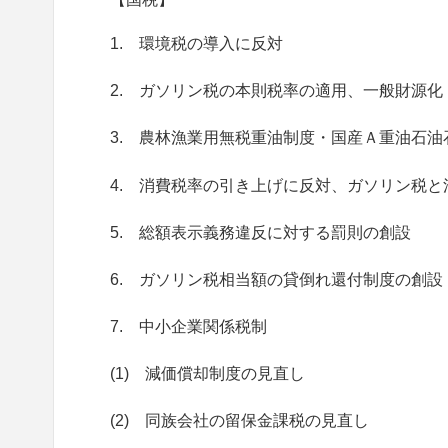
1. 環境税の導入に反対
2. ガソリン税の本則税率の適用、一般財源
3. 農林漁業用無税重油制度・国産Ａ重油石
4. 消費税率の引き上げに反対、ガソリン税
5. 総額表示義務違反に対する罰則の創設
6. ガソリン税相当額の貸倒れ還付制度の創設
7. 中小企業関係税制
(1) 減価償却制度の見直し
(2) 同族会社の留保金課税の見直し