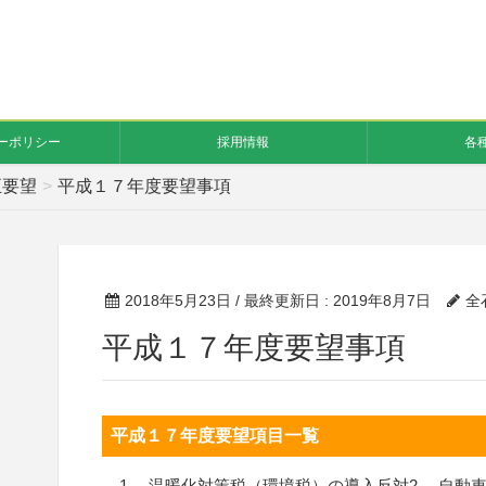
ーポリシー
採用情報
各
正要望
平成１７年度要望事項
2018年5月23日
/ 最終更新日 :
2019年8月7日
全
平成１７年度要望事項
平成１７年度要望項目一覧
1. 温暖化対策税（環境税）の導入反対2. 自