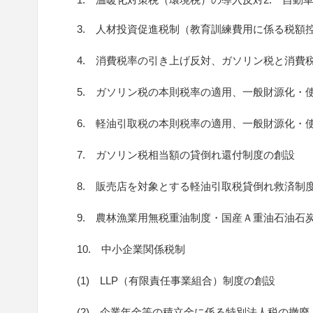
3. 人材投資促進税制（教育訓練費用に係る税額
4. 消費税率の引き上げ反対、ガソリン税と消費
5. ガソリン税の本則税率の適用、一般財源化・
6. 軽油引取税の本則税率の適用、一般財源化・
7. ガソリン税相当額の貸倒れ還付制度の創設
8. 販売店を対象とする軽油引取税貸倒れ救済制
9. 農林漁業用無税重油制度・国産Ａ重油石油石
10. 中小企業関係税制
(1) LLP（有限責任事業組合）制度の創設
(2) 企業年金等の積立金に係る特別法人税の撤廃