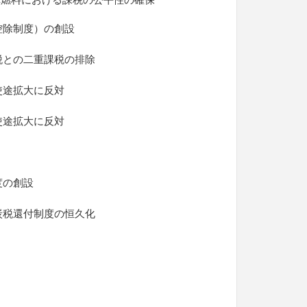
控除制度）の創設
税との二重課税の排除
使途拡大に反対
使途拡大に反対
度の創設
炭税還付制度の恒久化