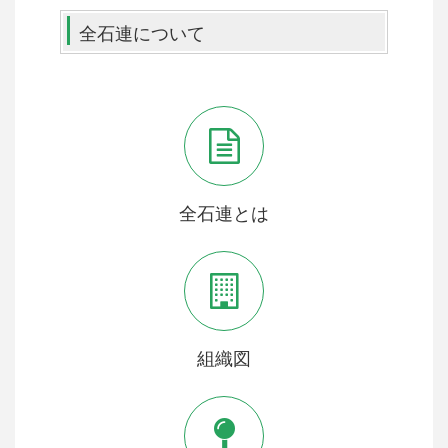
全石連について
全石連とは
組織図