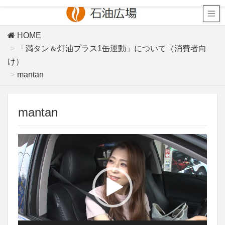
HOME
「満タン＆灯油プラス1缶運動」について（消費者向
け）
mantan
mantan
動
画
プ
レ
ー
ヤ
ー