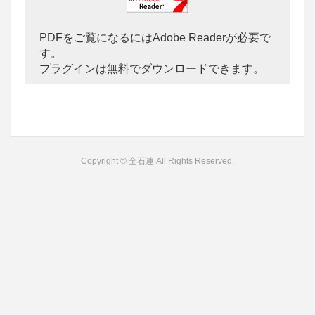
PDFをご覧になるにはAdobe Readerが必要で
す。
プラグインは無料でダウンロードできます。
Copyright © 全石連 All Rights Reserved.