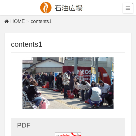
HOME
contents1
contents1
PDF