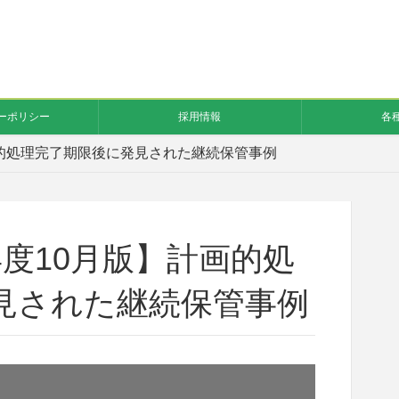
ーポリシー
採用情報
各
画的処理完了期限後に発見された継続保管事例
度10月版】計画的処
見された継続保管事例