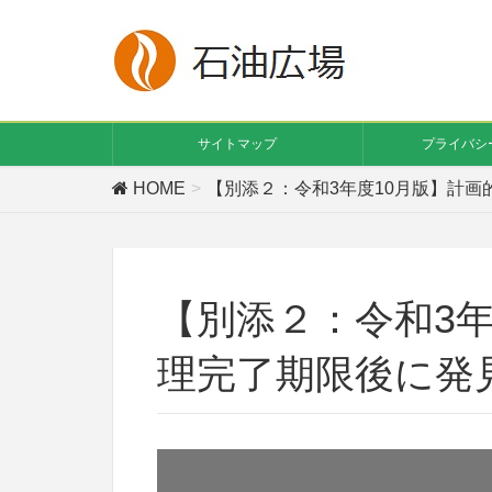
サイトマップ
プライバシ
HOME
【別添２：令和3年度10月版】計
【別添２：令和3年
理完了期限後に発